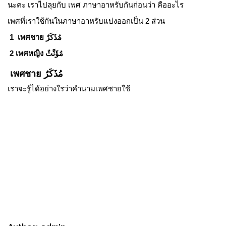
นะคะ เราไปลุยกับ เพศ ภาษาอาหรับกันก่อนว่า คืออะไร
เพศที่เราใช้กันในภาษาอาหรับแบ่งออกเป็น 2 ส่วน
1 เพศชาย مُذَكَرٌ
2 เพศหญิง مُؤَنَّثٌ
เพศชาย مُذَكَرٌ
เราจะรู้ได้อย่างใรว่าคำนามเพศชายใช้