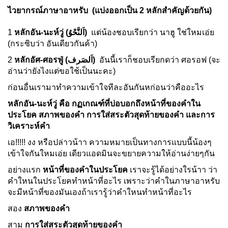
ไวยากรณ์ภาษาอาหรับ (แบ่งออกเป็น 2 หลักสำคัญด้วยกัน)
1
หลักอัน-นะห์วู่
(
اَلنَّحْوُ
)
แต่น้องชอบเรียกว่า นาฮู ใช่ใหมเอ่ย
(กระซิบว่า อันเดียวกันค้า)
2
หลักอัศ-ศอรฟู่ (اَلصَرف)
อันนี้เราก็ชอบเรียกดว่า ศอรอฟ (จะ
อ่านว่ายังไงแต่ขอใช้เป็นนะคะ)
ก่อนอื่นเรามาทำความเข้าใจทีละอันกันหก่อนว่าคืออะไร
หลักอัน-นะห์วู่ คือ กฏเกณฑ์ที่บ่อบอกถึงหน้าที่ของคำใน
ประโยค สภาพของคำ การใส่สระตัวสุดท้ายของคำ และการ
วิเคราะห์คำ
เอ!!!!! งง หรือปล่าวน้าา ความหมายเป็นทางการแบบนี้น้องๆ
เข้าใจกันใหมเอ่ย เดียวแอดมินจะขยายความให้อ่านง่ายๆกัน
อย่างแรก
หน้าที่ของคำในประโยค
เราจะรู้ได้อย่างใรน้าา ว่า
คำใหนในประโยคทำหน้าที่อะไร เพราะว่าคำในภาษาอาหรับ
จะมีหน้าที่ของมันเองถ้าเรารู้ว่าคำใหนทำหน้าที่อะไร
สอง
สภาพของคำ
สาม
การใส่สระตัวสุดท้ายของคำ